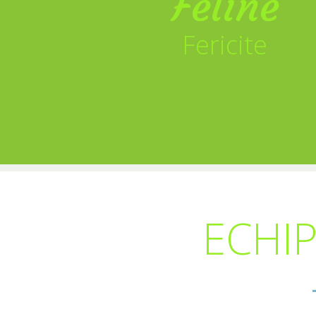
Feline
Fericite
ECHIP