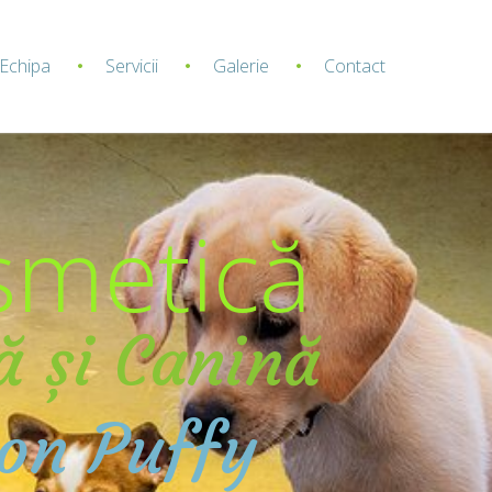
Echipa
Servicii
Galerie
Contact
smetică
ă și Canină
lon Puffy