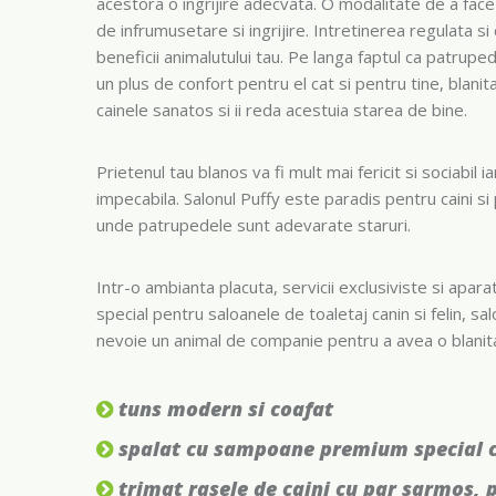
acestora o ingrijire adecvata. O modalitate de a face 
de infrumusetare si ingrijire. Intretinerea regulata 
beneficii animalutului tau. Pe langa faptul ca patruped
un plus de confort pentru el cat si pentru tine, blanita
cainele sanatos si ii reda acestuia starea de bine.
Prietenul tau blanos va fi mult mai fericit si sociabil iar
impecabila. Salonul Puffy este paradis pentru caini si
unde patrupedele sunt adevarate staruri.
Intr-o ambianta placuta, servicii exclusiviste si apar
special pentru saloanele de toaletaj canin si felin, sa
nevoie un animal de companie pentru a avea o blanita 
tuns modern si coafat
spalat cu sampoane premium special c
trimat rasele de caini cu par sarmos, p