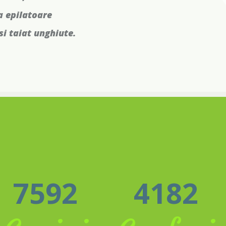
a epilatoare
si taiat unghiute.
7592
4182