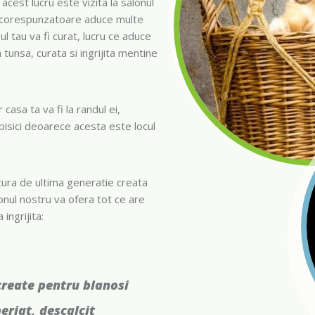
acest lucru este vizita la salonul
si corespunzatoare aduce multe
ul tau va fi curat, lucru ce aduce
 tunsa, curata si ingrijita mentine
 casa ta va fi la randul ei,
 pisici deoarece acesta este locul
atura de ultima generatie creata
lonul nostru va ofera tot ce are
ingrijita:
reate pentru blanosi
eriat, descalcit