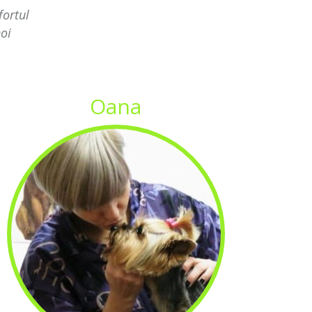
fortul
oi
Oana