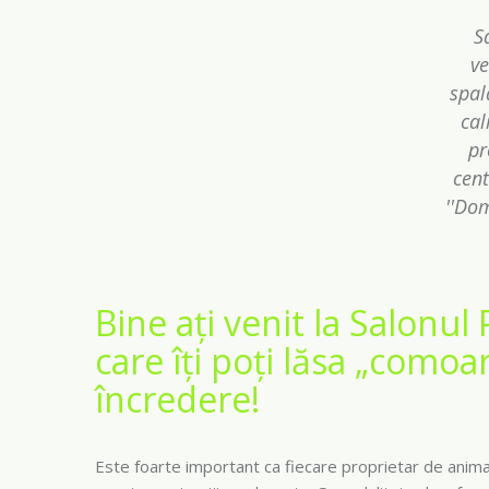
S
ve
spal
cal
pr
cent
''Dom
Bine ați venit la Salonul 
care îți poți lăsa „comoa
încredere!
Este foarte important ca fiecare proprietar de anim