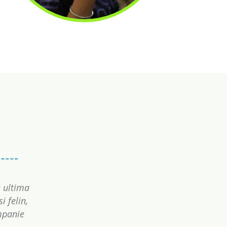
e ultima
i felin,
mpanie