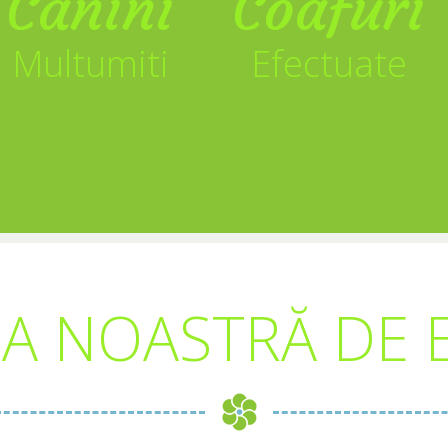
Canini
Coafuri
Multumiti
Efectuate
A NOASTRĂ DE E