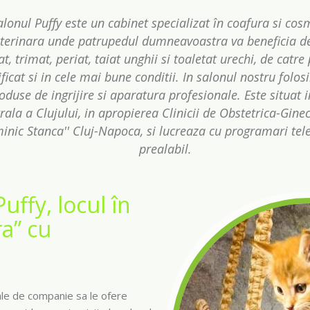
alonul Puffy este un cabinet specializat în coafura si cos
terinara unde patrupedul dumneavoastra va beneficia de
at, trimat, periat, taiat unghii si toaletat urechi, de catre
ificat si in cele mai bune conditii. In salonul nostru folo
oduse de ingrijire si aparatura profesionale. Este situat 
rala a Clujului, in apropierea Clinicii de Obstetrica-Ginec
inic Stanca'' Cluj-Napoca, si lucreaza cu programari tele
prealabil.
Puffy, locul în
ra” cu
ale de companie sa le ofere