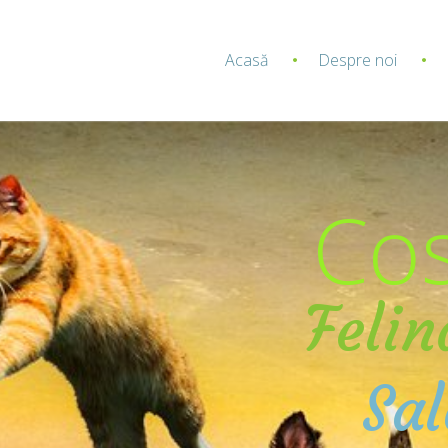
Acasă
Despre noi
Co
eaga
Felin
 de
Sa
erte