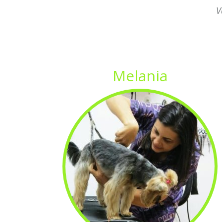
V
Melania