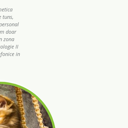
metica
 tuns,
 personal
sim doar
in zona
ologie II
fonice in