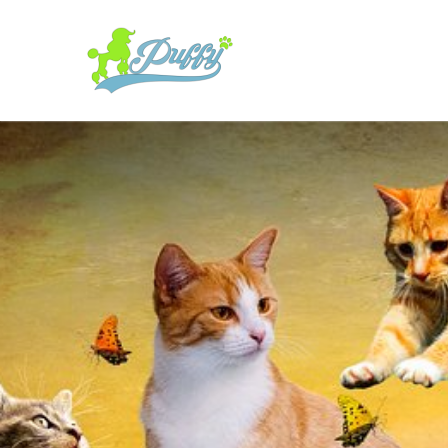
Vezi într
noastră gamă
servicii și of