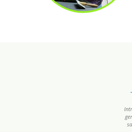
Int
gen
sa